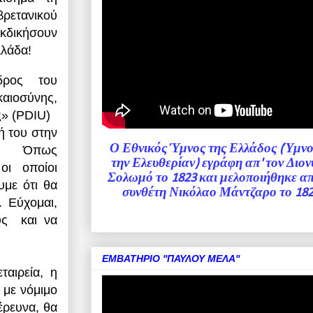
ετανικού
εκδικήσουν
λλάδα!
ρος του
σύνης,
ς» (PDIU)
ή του στην
Ο Εθνικός Ύμνος της Ελλάδος (Ύμνος
. Όπως
την Ελευθερίαν) εγράφη απ' τον Διον
οι οποίοι
Σολωμό το 1823 και μελοποιήθηκε απ
υμε ότι θα
συνθέτη Νικόλαο Μάντζαρο το 182
. Εύχομαι,
υς και να
ΕΜΒΑΤΗΡΙΟ ''ΠΑΥΛΟΥ ΜΕΛΑ''
ταιρεία, η
 με νόμιμο
έρευνα, θα