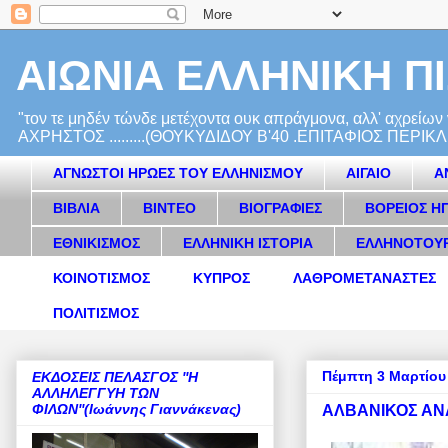
ΑΙΩΝΙΑ ΕΛΛΗΝΙΚΗ Π
"τον τε μηδέν τώνδε μετέχοντα ουκ απράγμονα, αλλ' α
ΑΧΡΗΣΤΟΣ .........(ΘΟΥΚΥΔΙΔΟΥ Β'40 .ΕΠΙΤΑΦΙΟΣ ΠΕΡΙΚΛΕΟΥΣ)...
ΑΓΝΩΣΤΟΙ ΗΡΩΕΣ ΤΟΥ ΕΛΛΗΝΙΣΜΟΥ
ΑΙΓΑΙΟ
Α
ΒΙΒΛΙΑ
ΒΙΝΤΕΟ
ΒΙΟΓΡΑΦΙΕΣ
ΒΟΡΕΙΟΣ Η
ΕΘΝΙΚΙΣΜΟΣ
ΕΛΛΗΝΙΚΗ ΙΣΤΟΡΙΑ
ΕΛΛΗΝΟΤΟΥ
ΚΟΙΝΟΤΙΣΜΟΣ
ΚΥΠΡΟΣ
ΛΑΘΡΟΜΕΤΑΝΑΣΤΕΣ
ΠΟΛΙΤΙΣΜΟΣ
Πέμπτη 3 Μαρτίου
ΕΚΔΟΣΕΙΣ ΠΕΛΑΣΓΟΣ ''Η
ΑΛΛΗΛΕΓΓΥΗ ΤΩΝ
ΦΙΛΩΝ''(Ιωάννης Γιαννάκενας)
ΑΛΒΑΝΙΚΟΣ ΑΝΑ