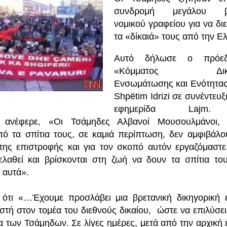
συνδρομή μεγάλου βρ
νομικού γραφείου για να δι
τα «δίκαιά» τους από την Ε
Αυτό δήλωσε ο πρόεδ
«Κόμματος Δικαιο
Ενσωμάτωσης και Ενότητα
Shpëtim Idrizi σε συνέντευξ
εφημερίδα Lajm
ά ανέφερε, «Οι Τσάμηδες Αλβανοί Μουσουλμάνοι, 
ό τα σπίτια τους, σε καμιά περίπτωση, δεν αμφιβάλο
της επιστροφής και για τον σκοπό αυτόν εργαζόμαστε
ελαθεί και βρίσκονται στη ζωή να δουν τα σπίτια το
 αυτά».
ότι «…Έχουμε προσλάβει μια βρετανική δικηγορική ε
ωστή στον τομέα του διεθνούς δικαίου, ώστε να επιλύσει
α των Τσάμηδων. Σε λίγες ημέρες, μετά από την αρχική 