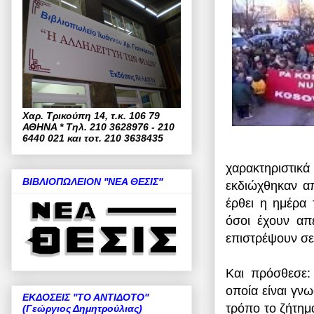
Χαρ. Τρικούπη 14, τ.κ. 106 79
ΑΘΗΝΑ * Τηλ. 210 3628976 - 210
6440 021 και τοτ. 210 3638435
χαρακτηριστικ
ΒΙΒΛΙΟΠΩΛΕΙΟΝ ''ΝΕΑ ΘΕΣΙΣ''
εκδιώχθηκαν απ
έρθει η ημέρα 
όσοι έχουν απ
επιστρέψουν σε
Και πρόσθεσε: 
οποία είναι γν
ΕΚΔΟΣΕΙΣ ''ΤΟ ΑΝΤΙΔΟΤΟ''
τρόπο το ζήτημ
(Γεώργιος Δημητρούλιας)