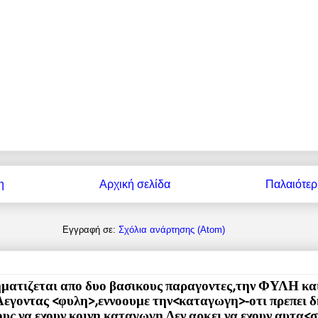
η
Αρχική σελίδα
Παλαιότερ
Εγγραφή σε:
Σχόλια ανάρτησης (Atom)
ατιζεται απο δυο βασικους παραγοντες,την ΦΥΛΗ και
οντας <φυλη>,εννοουμε την<καταγωγη>-οτι πρεπει δ
υς να εχουν κοινη καταγωγη.Δεν αρκει να εχουν αυτα<