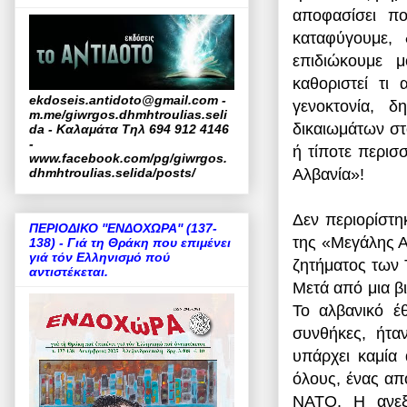
αποφασίσει π
καταφύγουμε, 
επιδιώκουμε 
καθοριστεί τι
ekdoseis.antidoto@gmail.com -
γενοκτονία, 
m.me/giwrgos.dhmhtroulias.seli
δικαιωμάτων στ
da - Καλαμάτα Τηλ 694 912 4146
-
ή τίποτε περισ
www.facebook.com/pg/giwrgos.
Αλβανία»!
dhmhtroulias.selida/posts/
Δεν περιορίστη
ΠΕΡΙΟΔΙΚΟ ''ΕΝΔΟΧΩΡΑ'' (137-
της «Μεγάλης Α
138) - Γιά τη Θράκη που επιμένει
γιά τόν Ελληνισμό πού
ζητήματος των 
αντιστέκεται.
Μετά από μια βι
Το αλβανικό έθ
συνθήκες, ήτα
υπάρχει καμία 
όλους, ένας απ
ΝΑΤΟ. Η ανεξα