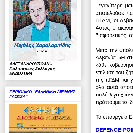
μεγαλύτερη μετ
αποτελούσε παν
ΠΓΔΜ, οι Αλβαν
Αυτός ο αιώνας
διαφορετικός, α
Μετά την «πολε
Αλβανία: «Η στ
ΑΛΕΞΑΝΔΡΟΥΠΟΛΗ -
κάθε κυβέρνηση
Πολιτιστικός Σύλλογος
επίλυση του ζη
ΕΝΔΟΧΩΡΑ
της πΓΔΜ και 
όλα αυτά αποτε
ΠΕΡΙΟΔΙΚΟ ''ΕΛΛΗΝΙΚΗ ΔΙΕΘΝΗΣ
πολύ λίγο χρόν
ΓΛΩΣΣΑ''
πράττουμε το ί
Το υπουργείο Ε
DEFENCE-POI