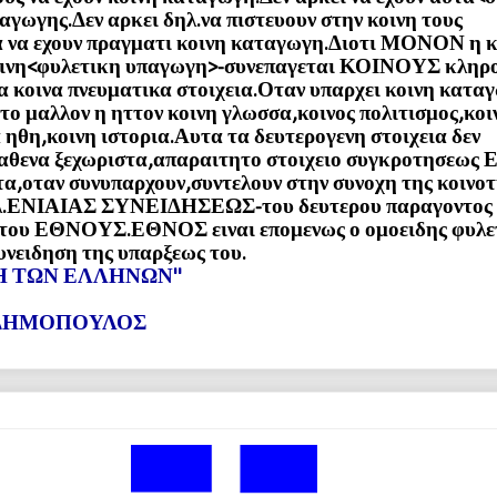
ταγωγης.Δεν αρκει δηλ.να πιστευουν στην κοινη τους
 να εχουν πραγματι κοινη καταγωγη.Διοτι ΜΟΝΟΝ η κ
ινη<φυλετικη υπαγωγη>-συνεπαγεται ΚΟΙΝΟΥΣ κληρ
 κοινα πνευματικα στοιχεια.Οταν υπαρχει κοινη κατα
το μαλλον η ηττον κοινη γλωσσα,κοινος πολιτισμος,κοι
 ηθη,κοινη ιστορια.Αυτα τα δευτερογενη στοιχεια δεν
αθενα ξεχωριστα,απαραιτητο στοιχειο συγκροτησεως 
τα,οταν συνυπαρχουν,συντελουν στην συνοχη της κοινο
ηλ.ΕΝΙΑΙΑΣ ΣΥΝΕΙΔΗΣΕΩΣ-του δευτερου παραγοντος
του ΕΘΝΟΥΣ.ΕΘΝΟΣ ειναι επομενως ο ομοειδης φυλε
συνειδηση της υπαρξεως του.
Η ΤΩΝ ΕΛΛΗΝΩΝ''
ΔΗΜΟΠΟΥΛΟΣ