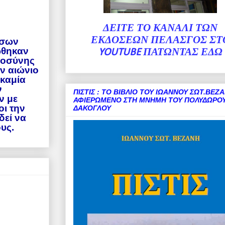
ΔΕΙΤΕ ΤΟ ΚΑΝΑΛΙ ΤΩΝ
ΕΚΔΟΣΕΩΝ ΠΕΛΑΣΓΟΣ ΣΤ
όσων
ώθηκαν
YOUTUBE
ΠΑΤΩΝΤΑΣ ΕΔΩ
αιοσύνης
ην αιώνιο
 καμία
ν
ΠΙΣΤΙΣ : ΤΟ ΒΙΒΛΙΟ ΤΟΥ ΙΩΑΝΝΟΥ ΣΩΤ.ΒΕΖΑ
ν με
ΑΦΙΕΡΩΜΕΝΟ ΣΤΗ ΜΝΗΜΗ ΤΟΥ ΠΟΛΥΔΩΡΟΥ
οι την
ΔΑΚΟΓΛΟΥ
δεί να
υς.