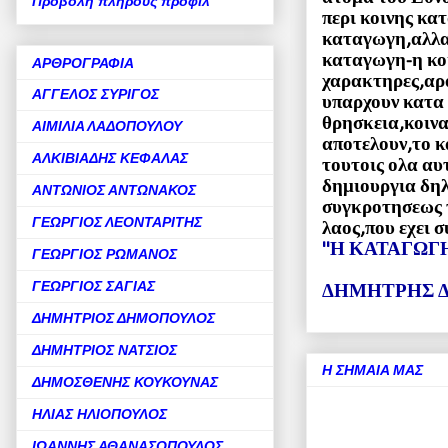
Προβολή πλήρους προφίλ
περι κοινης κα
καταγωγη,αλλα
καταγωγη-η κο
ΑΡΘΡΟΓΡΑΦΙΑ
χαρακτηρες,αρα
ΑΓΓΕΛΟΣ ΣΥΡΙΓΟΣ
υπαρχουν κατα 
θρησκεια,κοινα
ΑΙΜΙΛΙΑ ΛΑΔΟΠΟΥΛΟΥ
αποτελουν,το κ
ΑΛΚΙΒΙΑΔΗΣ ΚΕΦΑΛΑΣ
τουτοις ολα αυ
δημιουργια δ
ΑΝΤΩΝΙΟΣ ΑΝΤΩΝΑΚΟΣ
συγκροτησεως 
ΓΕΩΡΓΙΟΣ ΛΕΟΝΤΑΡΙΤΗΣ
λαος,που εχει 
''Η ΚΑΤΑΓΩΓ
ΓΕΩΡΓΙΟΣ ΡΩΜΑΝΟΣ
ΓΕΩΡΓΙΟΣ ΣΑΓΙΑΣ
ΔΗΜΗΤΡΗΣ 
ΔΗΜΗΤΡΙΟΣ ΔΗΜΟΠΟΥΛΟΣ
ΔΗΜΗΤΡΙΟΣ ΝΑΤΣΙΟΣ
Η ΣΗΜΑΙΑ ΜΑΣ
ΔΗΜΟΣΘΕΝΗΣ ΚΟΥΚΟΥΝΑΣ
ΗΛΙΑΣ ΗΛΙΟΠΟΥΛΟΣ
ΙΩΑΝΝΗΣ ΑΘΑΝΑΣΟΠΟΥΛΟΣ