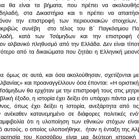
οια θα είναι τα βήματα, που πρέπει να ακολουθή
δηλαδή, στα Δικαστήρια και τι πρέπει να απαιτήσ
μόνον την επιστροφή των περιουσιακών στοιχείων
 ακριβώς συνέβη στο τέλος του Β΄ Παγκόσμιου Πο
δηλαδή, κατά των Τσάμηδων και την επιστροφή 
ον αλβανικό πληθυσμό από την Ελλάδα. Δεν είναι τίποτ
σότερο από τα δικαιώματα που ζητάει η Ελληνική μειον
κε όμως σε αυτά, και όσα ακολούθησαν, σχετίζονται μ
λβανίας» και προαναγγέλλουν όσα έπονται: «Η οριστικ
Τσάμηδων θα ερχόταν με την επιστροφή τους στις μητρικ
βλική έξοδο, η ιστορία έχει δείξει ότι υπάρχει πάντα μια
νος, όπως έχει δείξει η Ιστορία, ανεξάρτητα από τις
ν ανέκαθεν κατανεμημένο σε διάφορες πολιτικές ενότ
αμφιβολία ότι η υλοποίηση των εθνικών στόχων είναι
ό αυτούς, ο οποίος υλοποιήθηκε, ήταν η ένταξη της Αλ
ρτησία του Κοσσόβου είναι μια δεύτερη ιστορική 